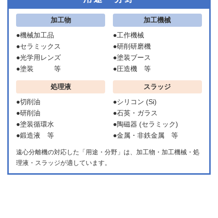
加工物
加工機械
●機械加工品
●工作機械
●セラミックス
●研削研磨機
●光学用レンズ
●塗装ブース
●塗装 等
●圧造機 等
処理液
スラッジ
●切削油
●シリコン (Si)
●研削油
●石英・ガラス
●塗装循環水
●陶磁器 (セラミック)
●鍛造液 等
●金属・非鉄金属 等
遠心分離機の対応した「用途・分野」は、加工物・加工機械・処
理液・スラッジが適しています。