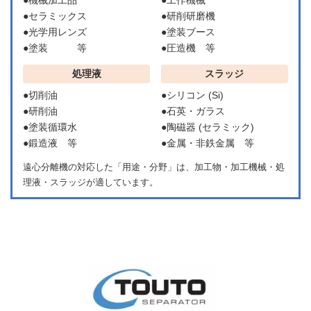
●セラミックス
●研削研磨機
●光学用レンズ
●塗装ブース
●塗装 等
●圧造機 等
処理液
スラッジ
●切削油
●シリコン (Si)
●研削油
●石英・ガラス
●塗装循環水
●陶磁器 (セラミック)
●鍛造液 等
●金属・非鉄金属 等
遠心分離機の対応した「用途・分野」は、加工物・加工機械・処
理液・スラッジが適しています。