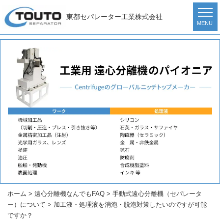
東都セパレーター工業株式会社
MENU
ホーム
>
遠心分離機なんでもFAQ
>
手動式遠心分離機（セパレータ
ー）について
>
加工液・処理液を消泡・脱泡対策したいのですが可能
ですか？